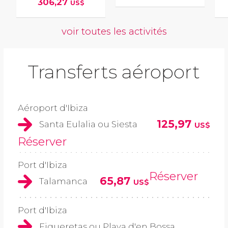
306,27
US$
voir toutes les activités
Transferts aéroport
Aéroport d'Ibiza
125,97
Santa Eulalia ou Siesta
US$
Réserver
Port d'Ibiza
Réserver
65,87
Talamanca
US$
Port d'Ibiza
Figueretas ou Playa d'en Bossa