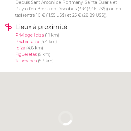
Depuis Sant Antoni de Portmany, Sainta Eulária et
Playa d'en Bossa en Discobus (3
€
(3,46
US$
)) ou en
taxi (entre 10
€
(11,55
US$
) et 25
€
(28,89
US$
)).
Lieux à proximité
Privilege Ibiza
(1.1 km)
Pacha Ibiza
(4.4 km)
Ibiza
(4.8 km)
Figueretas
(5 km)
Talamanca
(5.3 km)
Cliquez ici pour utiliser la carte