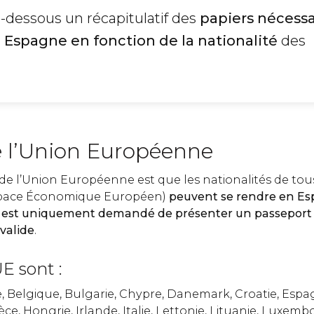
i-dessous un récapitulatif des
papiers nécessa
 Espagne en fonction de la nationalité
des
e l’Union Européenne
e l’Union Européenne est que les nationalités de tous
Espace Économique Européen)
peuvent se rendre en Es
l est uniquement demandé de présenter
un passeport
 valide
.
E sont :
, Belgique, Bulgarie, Chypre, Danemark, Croatie, Espag
èce, Hongrie, Irlande, Italie, Lettonie, Lituanie, Luxemb