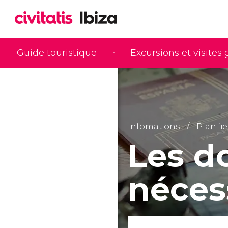
Guide touristique
Excursions et visites
Infomations
Planifi
Les d
néces