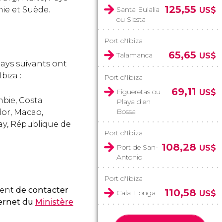
125,55
ie et Suède.
Santa Eulalia
US$
ou Siesta
Port d'Ibiza
65,65
Talamanca
US$
 pays suivants ont
biza :
Port d'Ibiza
69,11
Figueretas ou
US$
ombie, Costa
Playa d'en
Bossa
dor, Macao,
ay, République de
Port d'Ibiza
108,28
Port de San-
US$
Antonio
Port d'Ibiza
ment
de contacter
110,58
Cala Llonga
US$
ternet du
Ministère