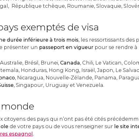
gal, République tchèque, Roumanie, Slovaquie, Slovén
 pays exemptés de visa
ne durée inférieure à trois mois
, les ressortissants des
e présenter un
passeport en vigueur
pour se rendre à I
Australie, Brésil, Brunei,
Canada
, Chili, Le Vatican, Col
uatemala, Honduras, Hong Kong, Israël, Japon, Le Salva
onaco
, Nicaragua, Nouvelle-Zélande, Panama, Paragu
Suisse
, Singapour, Uruguay et Venezuela.
u monde
x citoyens des pays qui n’ont pas été cités précédem
ole
de votre pays ou de vous renseigner sur
le site in
ères espagnol
.