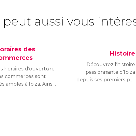
 peut aussi vous intére
oraires des
Histoire
ommerces
Découvrez l'histoire
s horaires d'ouverture
passionnante d'Ibiza
es commerces sont
depuis ses premiers pas
ès amples à Ibiza. Ainsi,
néolitiques jusqu'à
ofiter d'une journée à
la destination
 plage peut se
touristique qu'elle est
onjuger avec une
devenue aujourd'hui.
lade shopping à la
mbée de la nuit.