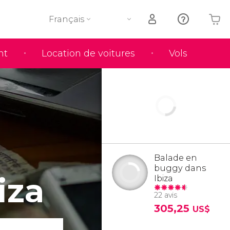
Français
nt
Location de voitures
Vols
Votre panier est vide
Balade en
buggy dans
iza
Ibiza
22 avis
305,25
US$