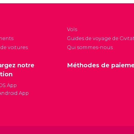
Vols
ments
Guides de voyage de Civitat
 de voitures
Qui sommes-nous
argez notre
Méthodes de paiem
tion
iOS App
Android App
Conditions général