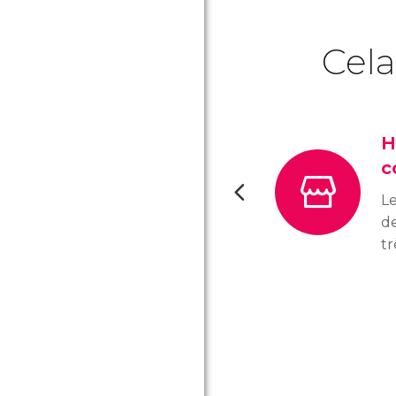
Cela
H
c
Le
d
tr
pr
la
c
ba
to