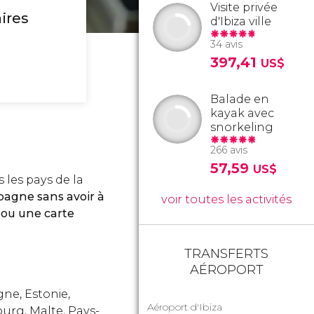
Visite privée
ires
d'Ibiza ville
34 avis
397,41
US$
Balade en
kayak avec
snorkeling
266 avis
57,59
US$
 les pays de la
pagne sans avoir à
voir toutes les activités
 ou une carte
TRANSFERTS
AÉROPORT
ne, Estonie,
Aéroport d'Ibiza
ourg, Malte, Pays-