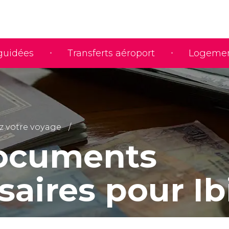
 guidées
Transferts aéroport
Logeme
ez votre voyage
ocuments
saires pour Ib