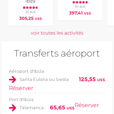
Ibiza
34 avis
22 avis
397,41
US$
305,25
US$
voir toutes les activités
Transferts aéroport
Aéroport d'Ibiza
125,55
Santa Eulalia ou Siesta
US$
Réserver
Port d'Ibiza
Réserver
65,65
Talamanca
US$