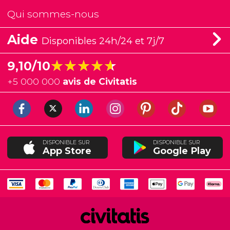
Qui sommes-nous
Aide
Disponibles 24h/24 et 7j/7
★★★★★
★★★★★
9,10/10
+
5 000 000
avis de Civitatis
DISPONIBLE SUR
DISPONIBLE SUR
App Store
Google Play