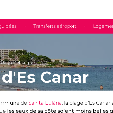
 guidées
Transferts aéroport
Logeme
Plages et criques
 d'Es Canar
 commune de
Sainta Eulària
, la plage d'Es Canar
que
les eaux de sa côte soient moins belles 