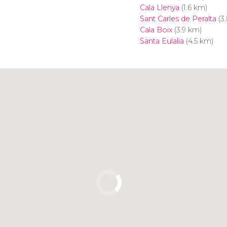
Cala Llenya
(1.6 km)
Sant Carles de Peralta
(3
Cala Boix
(3.9 km)
Santa Eulalia
(4.5 km)
Cliquez ici pour utiliser la
carte