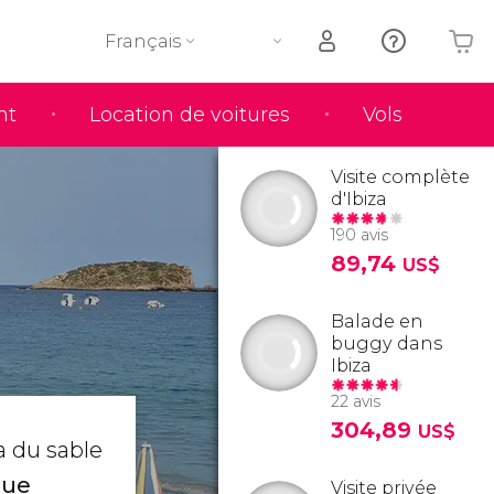
Français
nt
Location de voitures
Vols
Votre panier est vide
Visite complète
d'Ibiza
190 avis
89,74
US$
Balade en
buggy dans
Ibiza
22 avis
304,89
US$
 a du sable
que
Visite privée