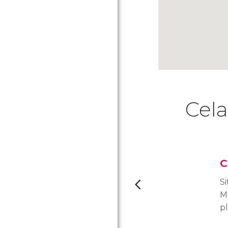
Cela
C
Si
Mo
p
a