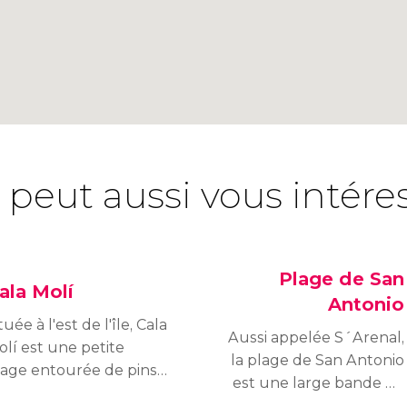
 peut aussi vous intére
Plage de San
ala Molí
Antonio
tuée à l'est de l'île, Cala
Aussi appelée S´Arenal,
lí est une petite
la plage de San Antonio
lage entourée de pins,
est une large bande de
vec du sable rocailleux
sable. Elle ne se