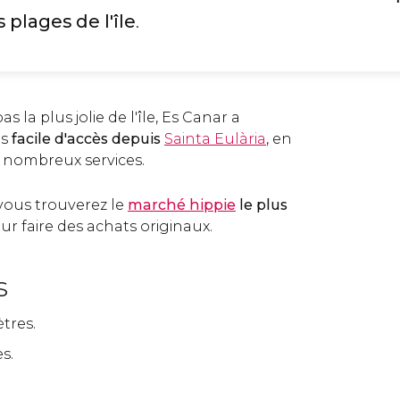
 plages de l'île
.
s la plus jolie de l'île, Es Canar a
ès
facile d'accès depuis
Sainta Eulària
, en
 nombreux services.
vous trouverez le
marché hippie
le plus
r faire des achats originaux.
s
ètres.
s.