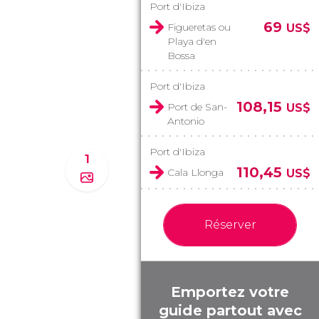
Port d'Ibiza
69
Figueretas ou
US$
Playa d'en
Bossa
Port d'Ibiza
108,15
Port de San-
US$
Antonio
Port d'Ibiza
1
110,45
Cala Llonga
US$
Réserver
Emportez votre
guide partout avec