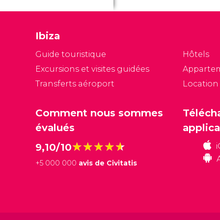
et
ag
n
Ibiza
c
b
Guide touristique
Hôtels
Excursions et visites guidées
Apparte
Transferts aéroport
Location
Comment nous sommes
Téléch
évalués
applica
★★★★★
★★★★★
9,10/10
+
5 000 000
avis de Civitatis