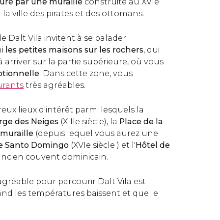
uré par une muraille
construite au XVIe
 la ville des pirates et des ottomans.
e Dalt Vila invitent à se balader
mi
les petites maisons sur les rochers
, qui
 arriver sur la partie supérieure, où vous
ptionnelle
. Dans cette zone, vous
urants
très agréables.
eux lieux d'intérêt parmi lesquels la
erge des Neiges
(XIIIe siècle), la
Place de la
 muraille
(depuis lequel vous aurez une
se Santo Domingo
(XVIe siècle ) et l'
Hôtel de
 ancien couvent dominicain.
gréable pour parcourir Dalt Vila est
and les températures baissent et que le