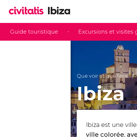
Guide touristique
Excursions et visites
Que voir et que faire
Ibiza
Ibiza est une vill
ville colorée
,
ave