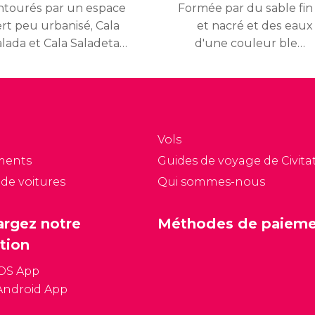
ntourés par un espace
Formée par du sable fin
ert peu urbanisé, Cala
et nacré et des eaux
alada et Cala Saladeta
d'une couleur bleue
ont deux plages parmi
intense, Cala Conta (Cala
s plus jolies et les plus
Comte) propose un
sitées d'Ibiza. Cala
paysage idyllique qui en
lada et sa voisine, Cala
fait une des plages
aladeta, ont toutes
préférées des touristes
Vols
eux du sable doré et
et des habitants de
ments
Guides de voyage de Civitat
s eaux cristallines, aux
Sant-Antoni-de-
 de voitures
Qui sommes-nous
flets bleutés.
Portmany.
argez notre
Méthodes de paiem
tion
iOS App
Android App