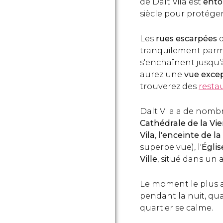
de Dalt Vila est
ento
siècle pour protéger
Les
rues escarpées
d
tranquilement par
s'enchaînent jusqu'à
aurez une
vue exce
trouverez des
resta
Dalt Vila a de nombr
Cathédrale de la Vi
Vila
, l'
enceinte de la
superbe vue), l'
Égli
Ville
, situé dans un
Le moment le plus a
pendant la nuit, qu
quartier se calme.