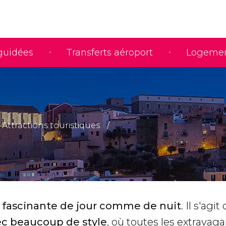
 guidées
Transferts aéroport
Logeme
Attractions touristiques
e
fascinante de jour comme de nuit
. Il s'agit
c beaucoup de style
, où toutes les extravag