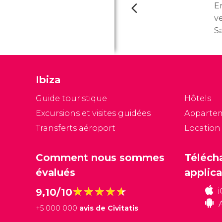
E
v
S
s
le
vi
Ibiza
Sa
S
Guide touristique
Hôtels
d
Excursions et visites guidées
Apparte
de
Transferts aéroport
Location
re
Comment nous sommes
Téléch
évalués
applica
★★★★★
★★★★★
9,10/10
+
5 000 000
avis de Civitatis