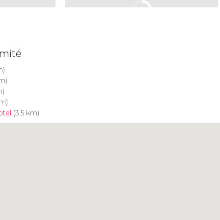
imité
m)
km)
m)
km)
tel
(3.5 km)
Cliquez ici pour utiliser la
carte