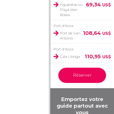
69,34
Figueretas ou
US$
Playa d'en
Bossa
Port d'Ibiza
108,64
Port de San-
US$
Antonio
Port d'Ibiza
110,95
Cala Llonga
US$
Réserver
Emportez votre
guide partout avec
vous