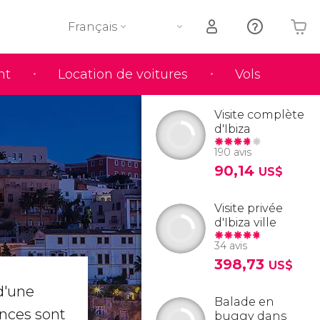
Français
nt
Location de voitures
Vols
Votre panier est vide
Visite complète
d'Ibiza
190 avis
90,14
US$
Visite privée
d'Ibiza ville
34 avis
398,73
US$
 d'une
Balade en
ances sont
buggy dans