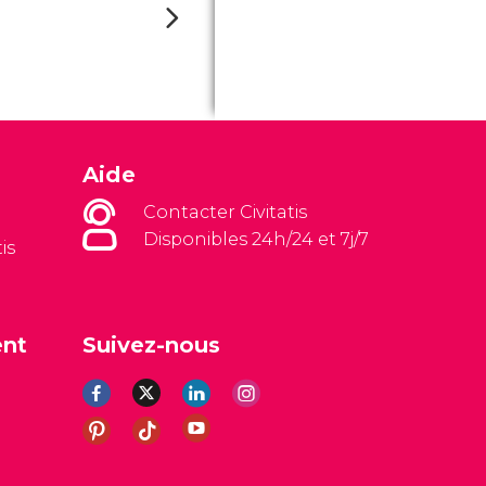
Aide
Contacter Civitatis
Disponibles 24h/24 et 7j/7
is
ent
Suivez-nous