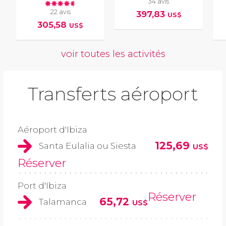
34 avis
22 avis
397,83
US$
305,58
US$
voir toutes les activités
Transferts aéroport
Aéroport d'Ibiza
125,69
Santa Eulalia ou Siesta
US$
Réserver
Port d'Ibiza
Réserver
65,72
Talamanca
US$