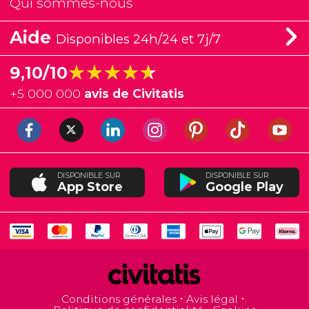
Qui sommes-nous
Aide
Disponibles 24h/24 et 7j/7
★★★★★
★★★★★
9,10/10
+
5 000 000
avis de Civitatis
DISPONIBLE SUR
DISPONIBLE SUR
App Store
Google Play
Conditions générales
Avis légal