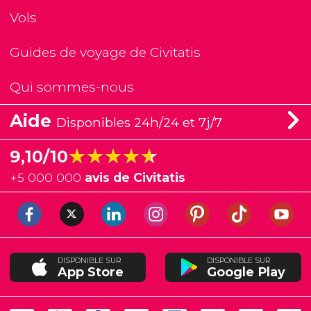
Vols
Guides de voyage de Civitatis
Qui sommes-nous
Aide
Disponibles 24h/24 et 7j/7
★★★★★
★★★★★
9,10/10
+
5 000 000
avis de Civitatis
DISPONIBLE SUR
DISPONIBLE SUR
App Store
Google Play